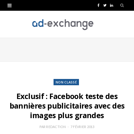
F
T
L
a
w
i
c
i
n
e
t
k
b
t
e
o
e
d
o
r
I
k
n
NON CLASSÉ
Exclusif : Facebook teste des
bannières publicitaires avec des
images plus grandes
PAR
REDACTION
7 FÉVRIER 2013