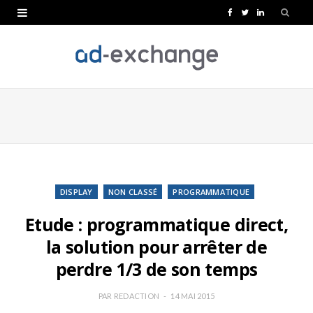
F
T
L
a
w
i
c
i
n
e
t
k
b
t
e
o
e
d
o
r
I
k
n
DISPLAY
NON CLASSÉ
PROGRAMMATIQUE
Etude : programmatique direct,
la solution pour arrêter de
perdre 1/3 de son temps
PAR
REDACTION
14 MAI 2015