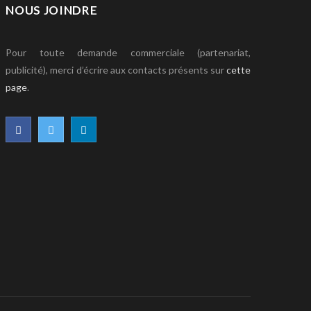
NOUS JOINDRE
Pour toute demande commerciale (partenariat,
publicité), merci d’écrire aux contacts présents sur
cette
page
.
F
T
L
a
w
i
c
i
n
e
t
k
b
t
e
o
e
d
o
r
I
k
n