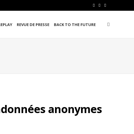
F
T
L
a
w
i
REPLAY
REVUE DE PRESSE
BACK TO THE FUTURE
c
i
n
e
t
k
b
t
e
o
e
d
o
r
I
k
n
métadonnées anonymes