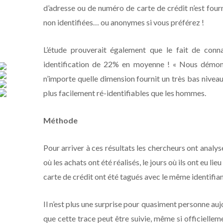
d’adresse ou de numéro de carte de crédit n’est four
non identifiées… ou anonymes si vous préférez !
L’étude prouverait également que le fait de conna
identification de 22% en moyenne ! « Nous démo
n’importe quelle dimension fournit un très bas nivea
plus facilement ré-identifiables que les hommes.
M
éthode
Pour arriver à ces résultats les chercheurs ont analy
où les achats ont été réalisés, le jours où ils ont eu li
carte de crédit ont été tagués avec le même identifiant
Il n’est plus une surprise pour quasiment personne aujou
que cette trace peut être suivie, même si officielle