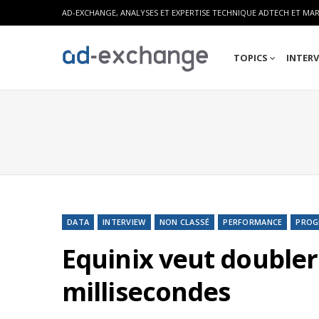
AD-EXCHANGE, ANALYSES ET EXPERTISE TECHNIQUE ADTECH ET MA
TOPICS
INTER
DATA
INTERVIEW
NON CLASSÉ
PERFORMANCE
PROG
Equinix veut doubler 
millisecondes