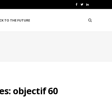
F
T
L
a
w
i
CK TO THE FUTURE
c
i
n
e
t
k
b
t
e
o
e
d
o
r
I
k
n
s: objectif 60