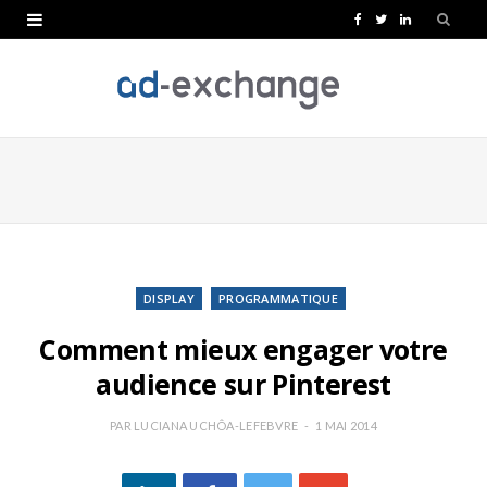
F
T
L
a
w
i
c
i
n
e
t
k
b
t
e
o
e
d
o
r
I
k
n
DISPLAY
PROGRAMMATIQUE
Comment mieux engager votre
audience sur Pinterest
PAR
LUCIANA UCHÔA-LEFEBVRE
1 MAI 2014