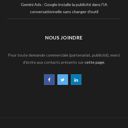
Gemini Ads : Google installe la publicité dans l’IA
conversationnelle sans changer d’outil
NOUS JOINDRE
Pour toute demande commerciale (partenariat, publicité), merci
d’écrire aux contacts présents sur
cette page
.
F
T
L
a
w
i
c
i
n
e
t
k
b
t
e