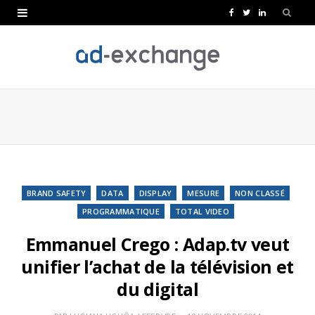
F
T
L
a
w
i
c
i
n
e
t
k
b
t
e
o
e
d
o
r
I
k
n
BRAND SAFETY
DATA
DISPLAY
MESURE
NON CLASSÉ
PROGRAMMATIQUE
TOTAL VIDEO
Emmanuel Crego : Adap.tv veut
unifier l’achat de la télévision et
du digital