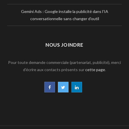
Gemini Ads : Google installe la publicité dans l’IA
conversationnelle sans changer d’outil
NOUS JOINDRE
Pour toute demande commerciale (partenariat, publicité), merci
d’écrire aux contacts présents sur
cette page
.
F
T
L
a
w
i
c
i
n
e
t
k