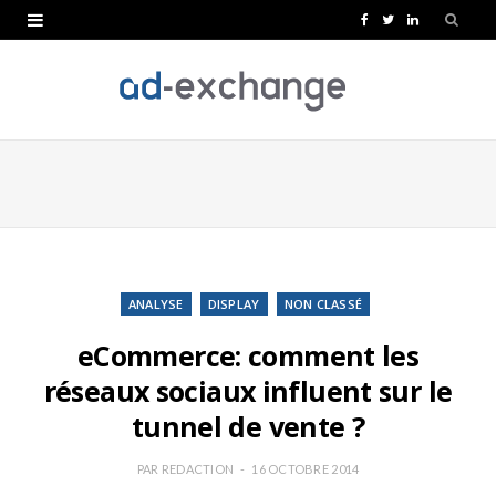
F
T
L
a
w
i
c
i
n
e
t
k
b
t
e
o
e
d
o
r
I
k
n
ANALYSE
DISPLAY
NON CLASSÉ
eCommerce: comment les
réseaux sociaux influent sur le
tunnel de vente ?
PAR
REDACTION
16 OCTOBRE 2014