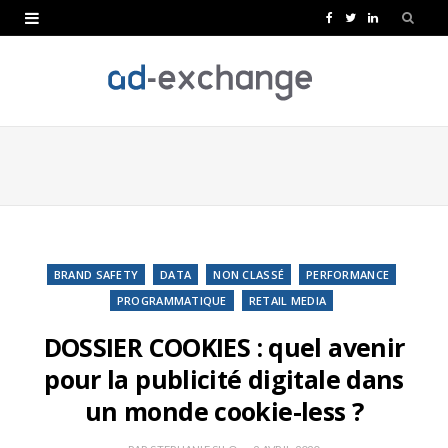
F
T
L
a
w
i
c
i
n
e
t
k
b
t
e
o
e
d
o
r
I
k
n
BRAND SAFETY
DATA
NON CLASSÉ
PERFORMANCE
PROGRAMMATIQUE
RETAIL MEDIA
DOSSIER COOKIES : quel avenir
pour la publicité digitale dans
un monde cookie-less ?