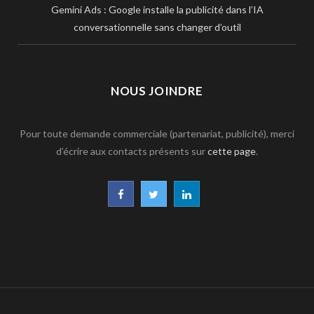
Gemini Ads : Google installe la publicité dans l’IA
conversationnelle sans changer d’outil
NOUS JOINDRE
Pour toute demande commerciale (partenariat, publicité), merci
d’écrire aux contacts présents sur
cette page
.
F
T
L
a
w
i
c
i
n
e
t
k
b
t
e