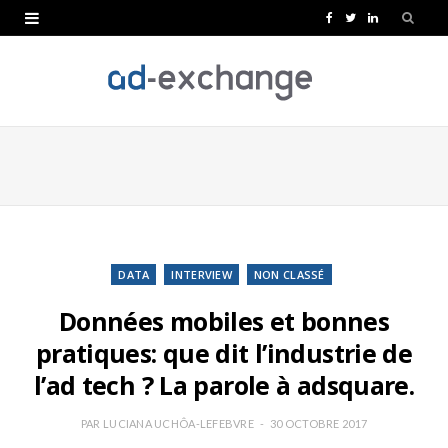
F
T
L
a
w
i
c
i
n
e
t
k
b
t
e
o
e
d
o
r
I
k
n
DATA
INTERVIEW
NON CLASSÉ
Données mobiles et bonnes
pratiques: que dit l’industrie de
l’ad tech ? La parole à adsquare.
PAR
LUCIANA UCHÔA-LEFEBVRE
30 OCTOBRE 2017