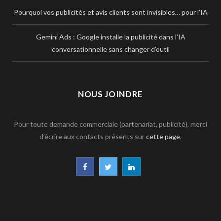
Pourquoi vos publicités et avis clients sont invisibles… pour l’IA
Gemini Ads : Google installe la publicité dans l’IA
conversationnelle sans changer d’outil
NOUS JOINDRE
Pour toute demande commerciale (partenariat, publicité), merci
d’écrire aux contacts présents sur
cette page
.
F
T
L
a
w
i
c
i
n
e
t
k