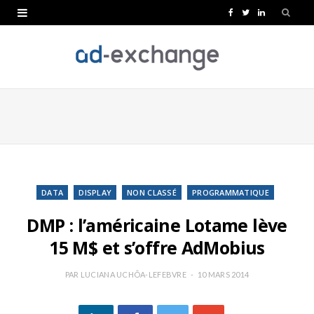
F
T
L
a
w
i
c
i
n
e
t
k
b
t
e
o
e
d
o
r
I
k
n
DATA
DISPLAY
NON CLASSÉ
PROGRAMMATIQUE
DMP : l’américaine Lotame lève
15 M$ et s’offre AdMobius
PAR
LUCIANA UCHÔA-LEFEBVRE
10 MARS 2014