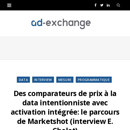
F
T
L
a
w
i
c
i
n
e
t
k
b
t
e
o
e
d
o
r
I
k
n
DATA
INTERVIEW
MESURE
PROGRAMMATIQUE
Des comparateurs de prix à la
data intentionniste avec
activation intégrée: le parcours
de Marketshot (interview E.