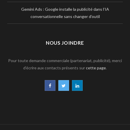
Gemini Ads : Google installe la publicité dans l’IA
conversationnelle sans changer d’outil
NOUS JOINDRE
Pour toute demande commerciale (partenariat, publicité), merci
d’écrire aux contacts présents sur
cette page
.
F
T
L
a
w
i
c
i
n
e
t
k
b
t
e