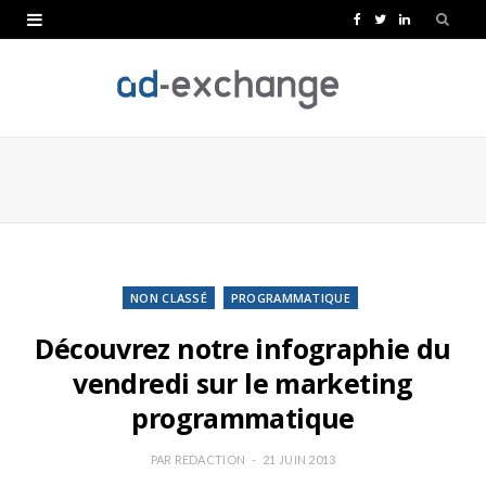
F
T
L
a
w
i
c
i
n
e
t
k
b
t
e
o
e
d
o
r
I
k
n
NON CLASSÉ
PROGRAMMATIQUE
Découvrez notre infographie du
vendredi sur le marketing
programmatique
PAR
REDACTION
21 JUIN 2013