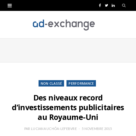
F
T
L
a
w
i
c
i
n
e
t
k
b
t
e
o
e
d
o
r
I
k
n
NON CLASSÉ
PERFORMANCE
Des niveaux record
d’investissements publicitaires
au Royaume-Uni
PAR
LUCIANA UCHÔA-LEFEBVRE
5 NOVEMBRE 2015