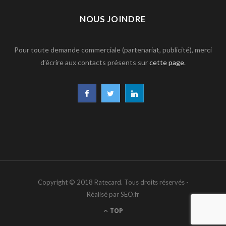
NOUS JOINDRE
Pour toute demande commerciale (partenariat, publicité), merci
d’écrire aux contacts présents sur
cette page
.
F
T
L
a
w
i
c
i
n
e
t
k
b
t
e
Copyright © 2018 Ratecard. Tous droits réservés -
o
e
d
Réalisé par SEO.fr
o
r
I
TOP
k
n