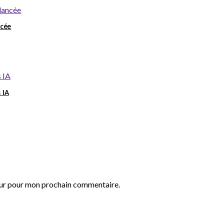
ncée
 IA
eur pour mon prochain commentaire.