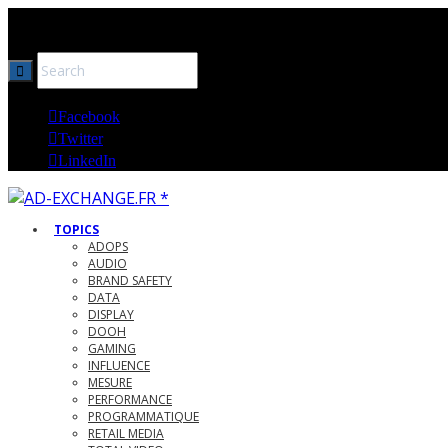
Ad-Exchange, analyses et expertise technique AdTech et 
Facebook
Twitter
LinkedIn
TOPICS
ADOPS
AUDIO
BRAND SAFETY
DATA
DISPLAY
DOOH
GAMING
INFLUENCE
MESURE
PERFORMANCE
PROGRAMMATIQUE
RETAIL MEDIA