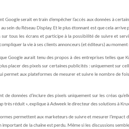
t Google serait en train d’empêcher l’accès aux données à certains 
s au sein du Réseau Display. Et le plus étonnant est que cela arriv
ur tous les écrans et participe à la possibilité de suivre et servi
e compliquer la vie à ses clients annonceurs (et éditeurs) au mome
 que Google aurait tenu des propos à des entreprises telles que K
us placer des pixels sur certaines publicités : uniquement sur ce
qui permet aux plateformes de mesurer et suivre le nombre de fois 
 de données d’inclure des pixels uniquement sur les créas qu’elles
p très réduit », explique à Adweek le directeur des solutions à Kr
formes permettent aux marketeurs de suivre et mesurer l’impact de 
n important de la chaîne est perdu. Même si les discussions sembl