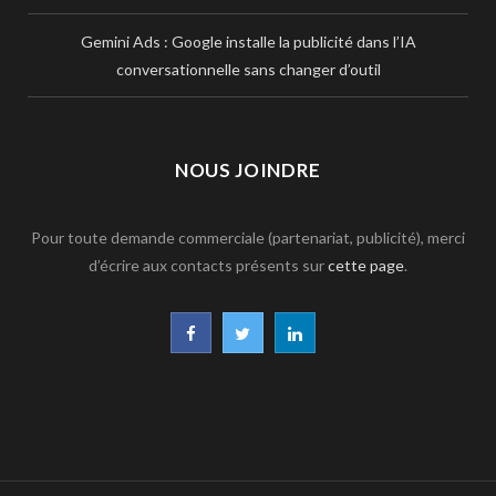
Gemini Ads : Google installe la publicité dans l’IA
conversationnelle sans changer d’outil
NOUS JOINDRE
Pour toute demande commerciale (partenariat, publicité), merci
d’écrire aux contacts présents sur
cette page
.
F
T
L
a
w
i
c
i
n
e
t
k
b
t
e