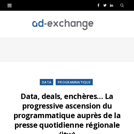
F
T
L
a
w
i
c
i
n
e
t
k
b
t
e
o
e
d
o
r
I
k
n
DATA
PROGRAMMATIQUE
Data, deals, enchères… La
progressive ascension du
programmatique auprès de la
presse quotidienne régionale