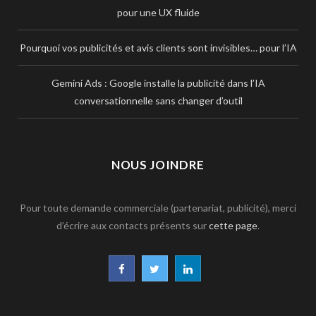
pour une UX fluide
Pourquoi vos publicités et avis clients sont invisibles… pour l’IA
Gemini Ads : Google installe la publicité dans l’IA
conversationnelle sans changer d’outil
NOUS JOINDRE
Pour toute demande commerciale (partenariat, publicité), merci
d’écrire aux contacts présents sur
cette page
.
F
T
L
a
w
i