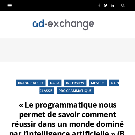
F
T
L
a
w
i
c
i
n
e
t
k
b
t
e
o
e
d
o
r
I
k
n
BRAND SAFETY
DATA
INTERVIEW
MESURE
NON
CLASSÉ
PROGRAMMATIQUE
« Le programmatique nous
permet de savoir comment
réussir dans un monde dominé
par l’intelligence artificielle » (B.