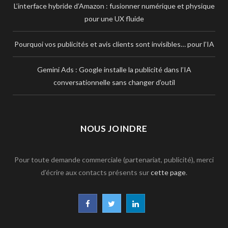
L’interface hybride d’Amazon : fusionner numérique et physique
pour une UX fluide
Pourquoi vos publicités et avis clients sont invisibles… pour l’IA
Gemini Ads : Google installe la publicité dans l’IA
conversationnelle sans changer d’outil
NOUS JOINDRE
Pour toute demande commerciale (partenariat, publicité), merci
d’écrire aux contacts présents sur
cette page
.
F
T
L
a
w
i