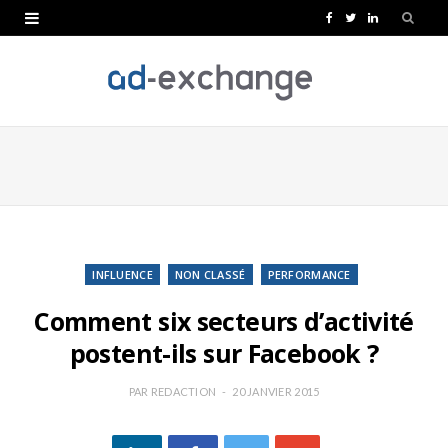
F
T
L
a
w
i
c
i
n
e
t
k
b
t
e
o
e
d
o
r
I
k
n
INFLUENCE
NON CLASSÉ
PERFORMANCE
Comment six secteurs d’activité
postent-ils sur Facebook ?
PAR
REDACTION
20 JANVIER 2015