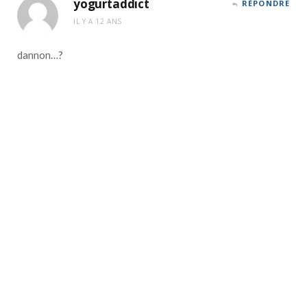
yogurtaddict
RÉPONDRE
IL Y A 12 ANS
dannon…?