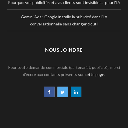
Pourquoi vos publicités et avis clients sont invisibles… pour l’IA
Gemini Ads : Google installe la publicité dans l’IA
conversationnelle sans changer d’outil
NOUS JOINDRE
Pour toute demande commerciale (partenariat, publicité), merci
d’écrire aux contacts présents sur
cette page
.
F
T
L
a
w
i
c
i
n
e
t
k