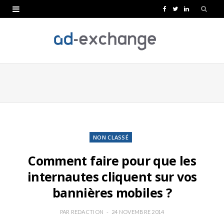
F
T
L
a
w
i
c
i
n
e
t
k
b
t
e
o
e
d
o
r
I
k
n
NON CLASSÉ
Comment faire pour que les
internautes cliquent sur vos
bannières mobiles ?
PAR
REDACTION
24 NOVEMBRE 2014