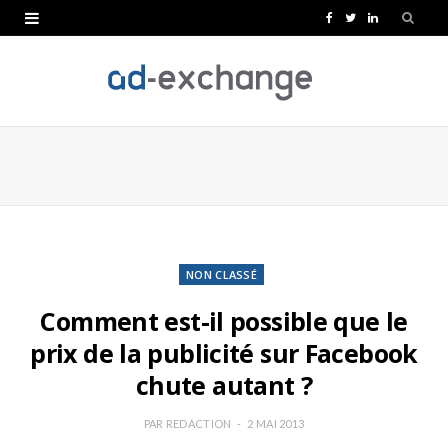
F
T
L
a
w
i
c
i
n
e
t
k
b
t
e
o
e
d
o
r
I
k
n
NON CLASSÉ
Comment est-il possible que le
prix de la publicité sur Facebook
chute autant ?
PAR
REDACTION
2 MAI 2013