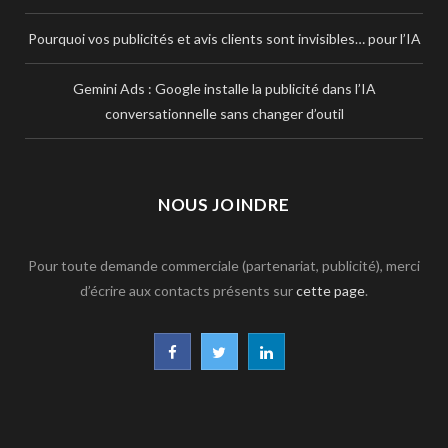
Pourquoi vos publicités et avis clients sont invisibles… pour l’IA
Gemini Ads : Google installe la publicité dans l’IA
conversationnelle sans changer d’outil
NOUS JOINDRE
Pour toute demande commerciale (partenariat, publicité), merci
d’écrire aux contacts présents sur
cette page
.
F
T
L
a
w
i
c
i
n