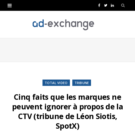
F
T
L
a
w
i
c
i
n
e
t
k
b
t
e
o
e
d
o
r
I
k
n
TOTAL VIDEO
TRIBUNE
Cinq faits que les marques ne
peuvent ignorer à propos de la
CTV (tribune de Léon Siotis,
SpotX)