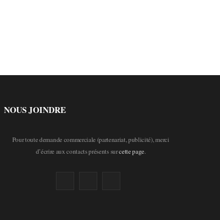
NOUS JOINDRE
Pour toute demande commerciale (partenariat, publicité), merci
d’écrire aux contacts présents sur
cette page
.
F
T
L
a
w
i
c
i
n