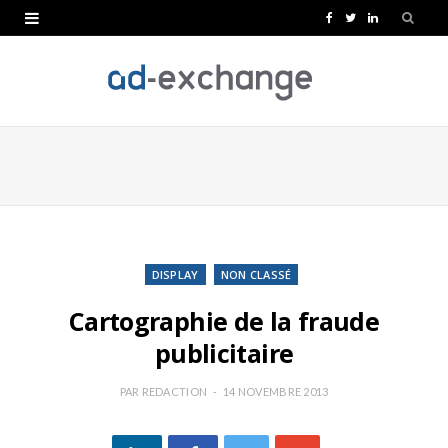
F
T
L
a
w
i
c
i
n
e
t
k
b
t
e
o
e
d
o
r
I
k
n
DISPLAY
NON CLASSÉ
Cartographie de la fraude
publicitaire
PAR
REDACTION
14 NOVEMBRE 2013