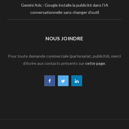
Gemini Ads : Google installe la publicité dans l’IA
conversationnelle sans changer d’outil
NOUS JOINDRE
Pour toute demande commerciale (partenariat, publicité), merci
d’écrire aux contacts présents sur
cette page
.
F
T
L
a
w
i
c
i
n
e
t
k
b
t
e