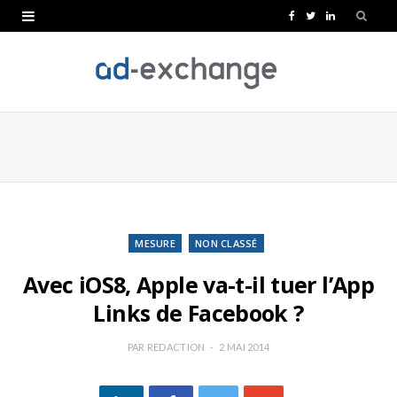
F
T
L
a
w
i
c
i
n
e
t
k
b
t
e
o
e
d
o
r
I
k
n
MESURE
NON CLASSÉ
Avec iOS8, Apple va-t-il tuer l’App
Links de Facebook ?
PAR
REDACTION
2 MAI 2014