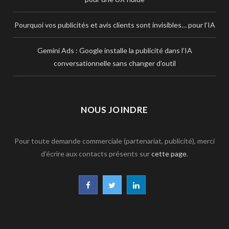
Pourquoi vos publicités et avis clients sont invisibles… pour l’IA
Gemini Ads : Google installe la publicité dans l’IA
conversationnelle sans changer d’outil
NOUS JOINDRE
Pour toute demande commerciale (partenariat, publicité), merci
d’écrire aux contacts présents sur
cette page
.
F
T
L
a
w
i
c
i
n