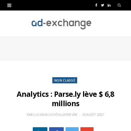
F
T
L
a
w
i
c
i
n
e
t
k
b
t
e
o
e
d
o
r
I
k
n
NON CLASSÉ
Analytics : Parse.ly lève $ 6,8
millions
PAR
LUCIANA UCHÔA-LEFEBVRE
30 AOÛT 2017