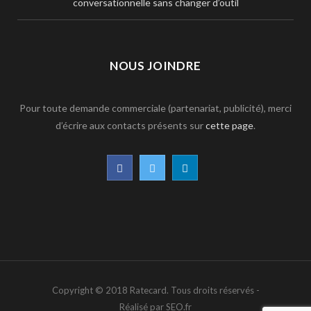
conversationnelle sans changer d’outil
NOUS JOINDRE
Pour toute demande commerciale (partenariat, publicité), merci
d’écrire aux contacts présents sur
cette page
.
F
T
L
a
w
i
c
i
n
e
t
k
b
t
e
Copyright © 2018 Ratecard. Tous droits réservés -
o
e
d
Réalisé par SEO.fr