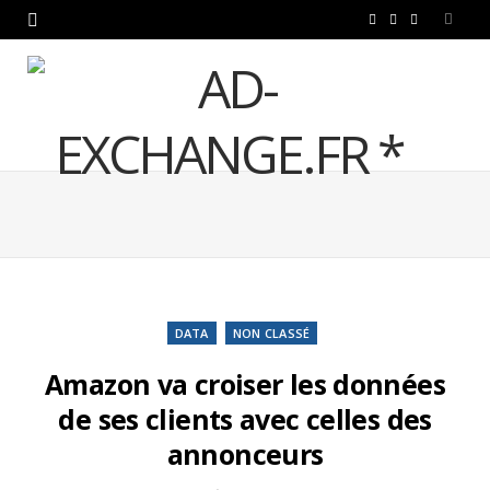
F
T
L
a
w
i
c
i
n
e
t
k
b
t
e
o
e
d
o
r
I
k
n
DATA
NON CLASSÉ
Amazon va croiser les données
de ses clients avec celles des
annonceurs