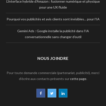
L’interface hybride d’Amazon : fusionner numérique et physique
pour une UX fluide
Pourquoi vos publicités et avis clients sont invisibles… pour l’IA
Gemini Ads : Google installe la publicité dans l’IA
conversationnelle sans changer d’outil
NOUS JOINDRE
Pour toute demande commerciale (partenariat, publicité), merci
d’écrire aux contacts présents sur
cette page
.
F
T
L
a
w
i