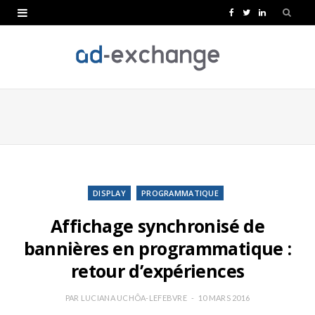
F
T
L
a
w
i
c
i
n
e
t
k
b
t
e
o
e
d
o
r
I
k
n
DISPLAY
PROGRAMMATIQUE
Affichage synchronisé de
bannières en programmatique :
retour d’expériences
PAR
LUCIANA UCHÔA-LEFEBVRE
10 MARS 2016