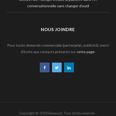
conversationnelle sans changer d’outil
NOUS JOINDRE
Pour toute demande commerciale (partenariat, publicité), merci
d’écrire aux contacts présents sur
cette page
.
F
T
L
a
w
i
c
i
n
e
t
k
b
t
e
Copyright © 2018 Ratecard. Tous droits réservés -
o
e
d