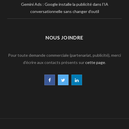
Gemini Ads : Google installe la publicité dans l’IA
conversationnelle sans changer d’outil
NOUS JOINDRE
Pour toute demande commerciale (partenariat, publicité), merci
d’écrire aux contacts présents sur
cette page
.
F
T
L
a
w
i
c
i
n
e
t
k
b
t
e