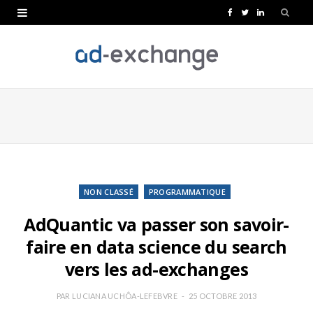
F
T
L
a
w
i
c
i
n
e
t
k
b
t
e
o
e
d
o
r
I
k
n
NON CLASSÉ
PROGRAMMATIQUE
AdQuantic va passer son savoir-
faire en data science du search
vers les ad-exchanges
PAR
LUCIANA UCHÔA-LEFEBVRE
25 OCTOBRE 2013