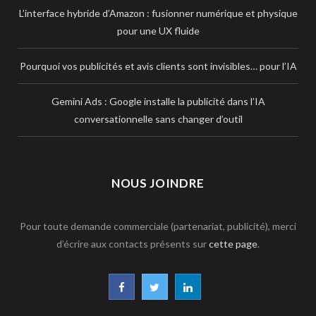
L’interface hybride d’Amazon : fusionner numérique et physique
pour une UX fluide
Pourquoi vos publicités et avis clients sont invisibles… pour l’IA
Gemini Ads : Google installe la publicité dans l’IA
conversationnelle sans changer d’outil
NOUS JOINDRE
Pour toute demande commerciale (partenariat, publicité), merci
d’écrire aux contacts présents sur
cette page
.
F
T
L
a
w
i