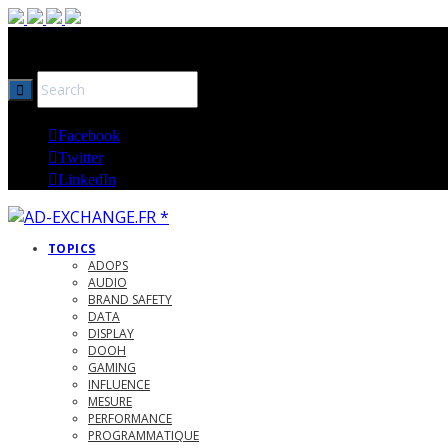
Ad-Exchange, analyses et expertise technique AdTech et 
Facebook
Twitter
LinkedIn
TOPICS
ADOPS
AUDIO
BRAND SAFETY
DATA
DISPLAY
DOOH
GAMING
INFLUENCE
MESURE
PERFORMANCE
PROGRAMMATIQUE