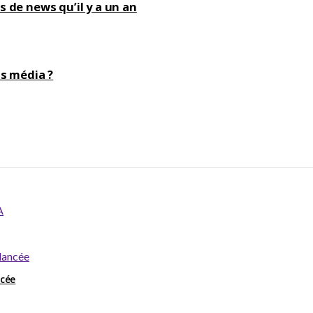
s de news qu’il y a un an
ts média ?
ncée