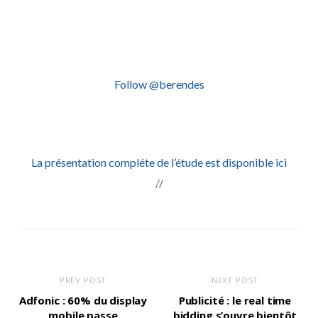
Follow @berendes
La présentation compléte de l’étude est disponible ici
//
PREV POST
NEXT POST
Adfonic : 60% du display
Publicité : le real time
mobile passe
bidding s’ouvre bientôt