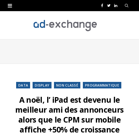
F
T
L
a
w
i
c
i
n
e
t
k
b
t
e
o
e
d
o
r
I
k
n
DATA
DISPLAY
NON CLASSÉ
PROGRAMMATIQUE
A noël, l’ iPad est devenu le
meilleur ami des annonceurs
alors que le CPM sur mobile
affiche +50% de croissance