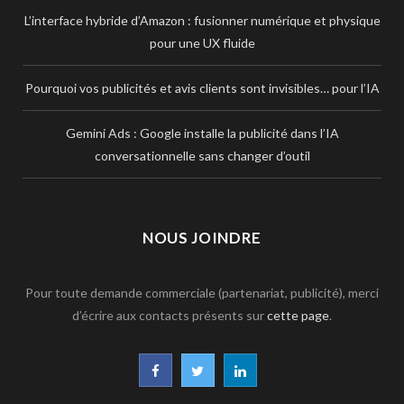
L’interface hybride d’Amazon : fusionner numérique et physique
pour une UX fluide
Pourquoi vos publicités et avis clients sont invisibles… pour l’IA
Gemini Ads : Google installe la publicité dans l’IA
conversationnelle sans changer d’outil
NOUS JOINDRE
Pour toute demande commerciale (partenariat, publicité), merci
d’écrire aux contacts présents sur
cette page
.
F
T
L
a
w
i