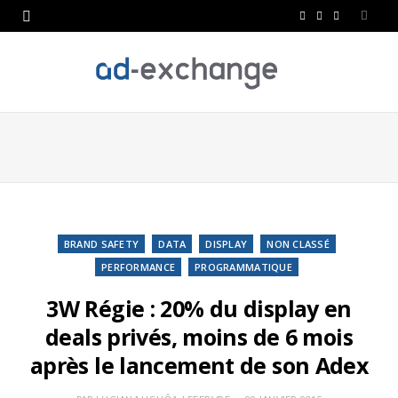
F
T
L
a
w
i
c
i
n
e
t
k
b
t
e
o
e
d
o
r
I
k
n
BRAND SAFETY
DATA
DISPLAY
NON CLASSÉ
PERFORMANCE
PROGRAMMATIQUE
3W Régie : 20% du display en
deals privés, moins de 6 mois
après le lancement de son Adex