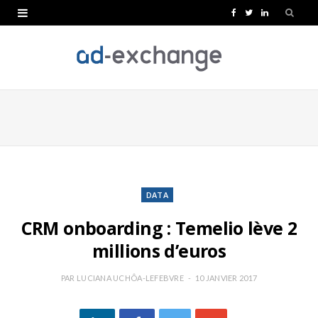
F
T
L
a
w
i
c
i
n
e
t
k
b
t
e
o
e
d
o
r
I
k
n
DATA
CRM onboarding : Temelio lève 2
millions d’euros
PAR
LUCIANA UCHÔA-LEFEBVRE
10 JANVIER 2017