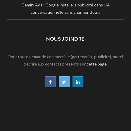
Gemini Ads : Google installe la publicité dans l’IA
conversationnelle sans changer d’outil
NOUS JOINDRE
Pour toute demande commerciale (partenariat, publicité), merci
d’écrire aux contacts présents sur
cette page
.
F
T
L
a
w
i
c
i
n
e
t
k
b
t
e