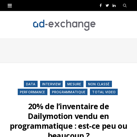
F
T
L
a
w
i
c
i
n
e
t
k
b
t
e
o
e
d
o
r
I
k
n
DATA
INTERVIEW
MESURE
NON CLASSÉ
PERFORMANCE
PROGRAMMATIQUE
TOTAL VIDEO
20% de l’inventaire de
Dailymotion vendu en
programmatique : est-ce peu ou
beaucoup ?