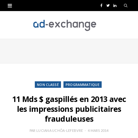
F
T
L
a
w
i
c
i
n
e
t
k
b
t
e
o
e
d
o
r
I
k
n
NON CLASSÉ
PROGRAMMATIQUE
11 Mds $ gaspillés en 2013 avec
les impressions publicitaires
frauduleuses
PAR
LUCIANA UCHÔA-LEFEBVRE
4 MARS 2014