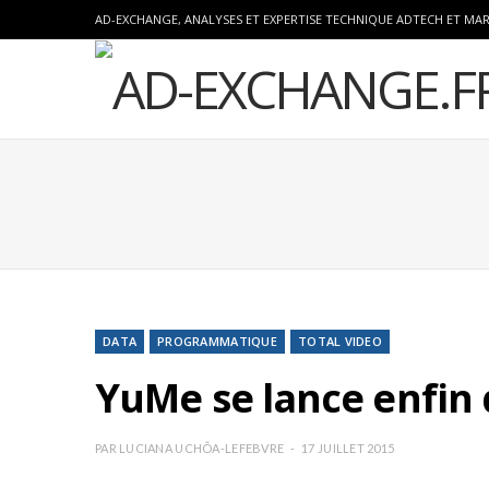
AD-EXCHANGE, ANALYSES ET EXPERTISE TECHNIQUE ADTECH ET MA
DATA
PROGRAMMATIQUE
TOTAL VIDEO
YuMe se lance enfin
PAR
LUCIANA UCHÔA-LEFEBVRE
17 JUILLET 2015