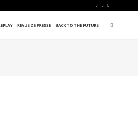
F
T
L
a
w
i
REPLAY
REVUE DE PRESSE
BACK TO THE FUTURE
c
i
n
e
t
k
b
t
e
o
e
d
o
r
I
k
n