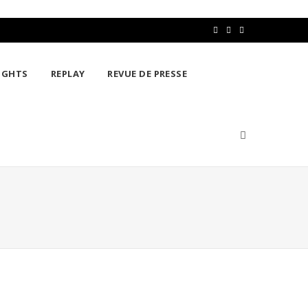
F
T
L
a
w
i
IGHTS
REPLAY
REVUE DE PRESSE
c
i
n
e
t
k
b
t
e
o
e
d
o
r
I
k
n