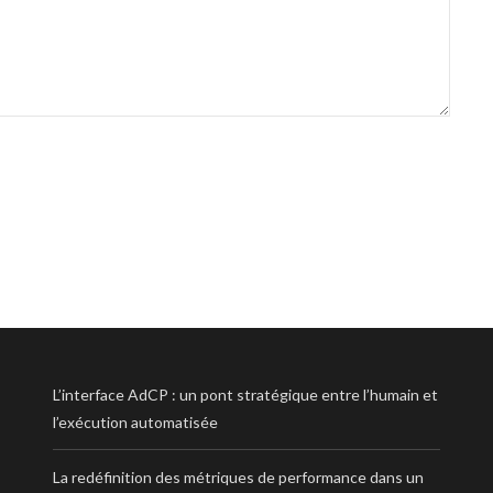
L’interface AdCP : un pont stratégique entre l’humain et
l’exécution automatisée
La redéfinition des métriques de performance dans un