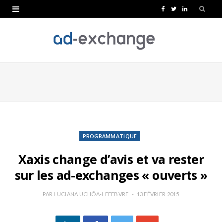
F
T
L
a
w
i
c
i
n
e
t
k
b
t
e
o
e
d
o
r
I
k
n
PROGRAMMATIQUE
Xaxis change d’avis et va rester
sur les ad-exchanges « ouverts »
PAR
LUCIANA UCHÔA-LEFEBVRE
13 FÉVRIER 2015