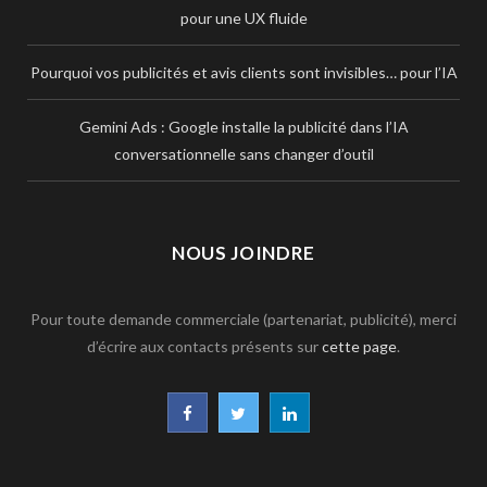
pour une UX fluide
Pourquoi vos publicités et avis clients sont invisibles… pour l’IA
Gemini Ads : Google installe la publicité dans l’IA
conversationnelle sans changer d’outil
NOUS JOINDRE
Pour toute demande commerciale (partenariat, publicité), merci
d’écrire aux contacts présents sur
cette page
.
F
T
L
a
w
i