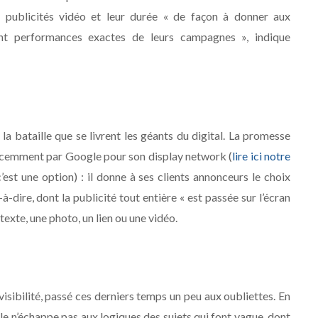
 publicités vidéo et leur durée « de façon à donner aux
sent performances exactes de leurs campagnes », indique
 la bataille que se livrent les géants du digital. La promesse
 récemment par Google pour son display network (
lire ici notre
est une option) : il donne à ses clients annonceurs le choix
à-dire, dont la publicité tout entière « est passée sur l’écran
 texte, une photo, un lien ou une vidéo.
 visibilité, passé ces derniers temps un peu aux oubliettes. En
tale n’échappe pas aux logiques des sujets qui font vague, dont