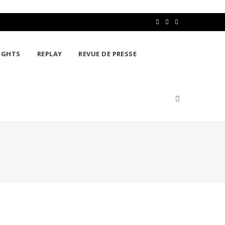
F
T
L
a
w
i
IGHTS
REPLAY
REVUE DE PRESSE
c
i
n
e
t
k
b
t
e
o
e
d
o
r
I
k
n