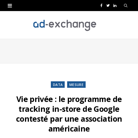
F
T
L
a
w
i
c
i
n
e
t
k
b
t
e
o
e
d
o
r
I
k
n
DATA
MESURE
Vie privée : le programme de
tracking in-store de Google
contesté par une association
américaine