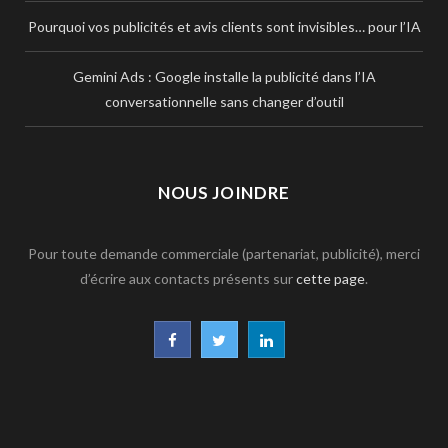
Pourquoi vos publicités et avis clients sont invisibles… pour l’IA
Gemini Ads : Google installe la publicité dans l’IA
conversationnelle sans changer d’outil
NOUS JOINDRE
Pour toute demande commerciale (partenariat, publicité), merci
d’écrire aux contacts présents sur
cette page
.
F
T
L
a
w
i
c
i
n