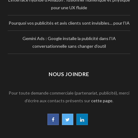
pour une UX fluide
Pourquoi vos publicités et avis clients sont invisibles… pour l’IA
Gemini Ads : Google installe la publicité dans l’IA
conversationnelle sans changer d’outil
NOUS JOINDRE
Pour toute demande commerciale (partenariat, publicité), merci
d’écrire aux contacts présents sur
cette page
.
F
T
L
a
w
i