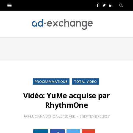
F
T
L
a
w
i
c
i
n
e
t
k
b
t
e
o
e
d
o
r
I
k
n
PROGRAMMATIQUE
TOTAL VIDEO
Vidéo: YuMe acquise par
RhythmOne
PAR
LUCIANA UCHÔA-LEFEBVRE
6 SEPTEMBRE 2017