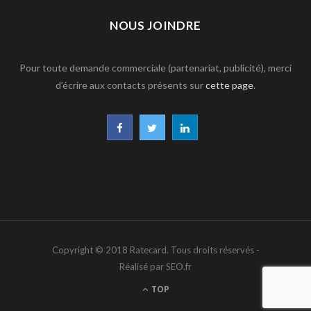
NOUS JOINDRE
Pour toute demande commerciale (partenariat, publicité), merci
d’écrire aux contacts présents sur
cette page
.
F
T
L
a
w
i
c
i
n
e
t
k
b
t
e
Copyright © 2018 Ratecard. Tous droits réservés -
o
e
d
Réalisé par SEO.fr
o
r
I
TOP
k
n