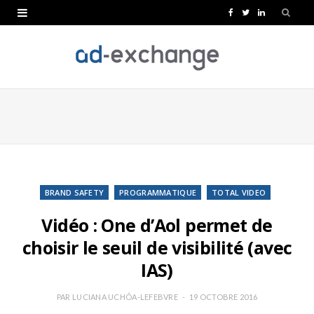
F
T
L
a
w
i
c
i
n
e
t
k
b
t
e
o
e
d
o
r
I
k
n
BRAND SAFETY
PROGRAMMATIQUE
TOTAL VIDEO
Vidéo : One d’Aol permet de
choisir le seuil de visibilité (avec
IAS)
PAR
LUCIANA UCHÔA-LEFEBVRE
19 OCTOBRE 2016