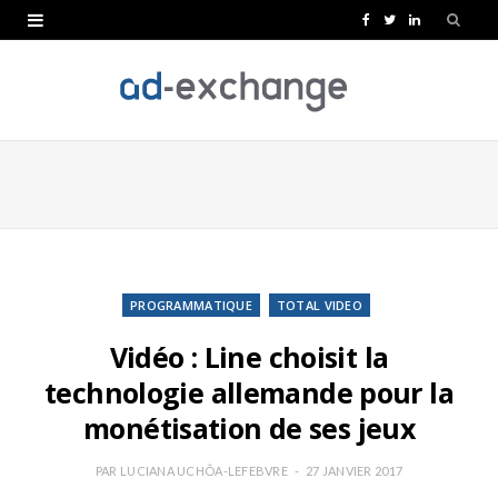
F
T
L
a
w
i
c
i
n
e
t
k
b
t
e
o
e
d
o
r
I
k
n
PROGRAMMATIQUE
TOTAL VIDEO
Vidéo : Line choisit la
technologie allemande pour la
monétisation de ses jeux
PAR
LUCIANA UCHÔA-LEFEBVRE
27 JANVIER 2017