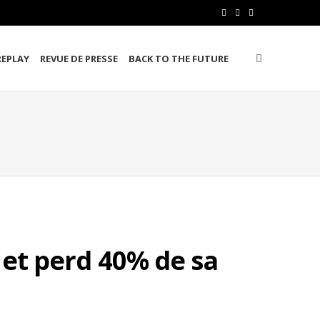
F
T
L
a
w
i
REPLAY
REVUE DE PRESSE
BACK TO THE FUTURE
c
i
n
e
t
k
b
t
e
o
e
d
o
r
I
k
n
 et perd 40% de sa