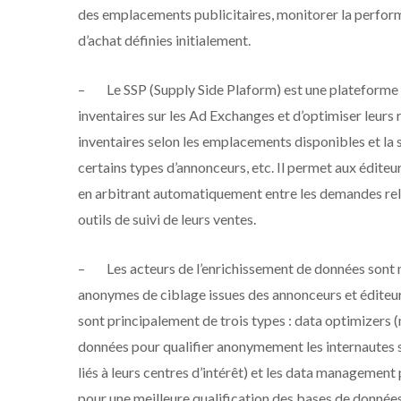
des emplacements publicitaires, monitorer la perfor
d’achat définies initialement.
–
Le SSP (Supply Side Plaform) est une plateforme
inventaires sur les Ad Exchanges et d’optimiser leurs 
inventaires selon les emplacements disponibles et la s
certains types d’annonceurs, etc. Il permet aux éditeur
en arbitrant automatiquement entre les demandes relay
outils de suivi de leurs ventes.
–
Les acteurs de l’enrichissement de données sont m
anonymes de ciblage issues des annonceurs et éditeurs e
sont principalement de trois types : data optimizers (m
données pour qualifier anonymement les internautes
liés à leurs centres d’intérêt) et les data manageme
pour une meilleure qualification des bases de données