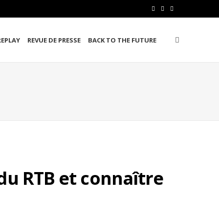
F
T
L
a
w
i
REPLAY
REVUE DE PRESSE
BACK TO THE FUTURE
c
i
n
e
t
k
b
t
e
o
e
d
o
r
I
k
n
du RTB et connaître