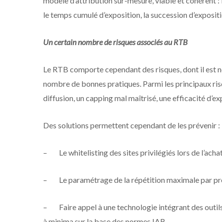
modèle d’attribution sur-mesure, viable et cohérent : la
le temps cumulé d’exposition, la succession d’expositi
Un certain nombre de risques associés au RTB
Le RTB comporte cependant des risques, dont il est n
nombre de bonnes pratiques. Parmi les principaux ris
diffusion, un capping mal maîtrisé, une efficacité d’ex
Des solutions permettent cependant de les prévenir :
–
Le whitelisting des sites privilégiés lors de l’ach
–
Le paramétrage de la répétition maximale par pr
–
Faire appel à une technologie intégrant des outils
à minima sur la base des normes IAB