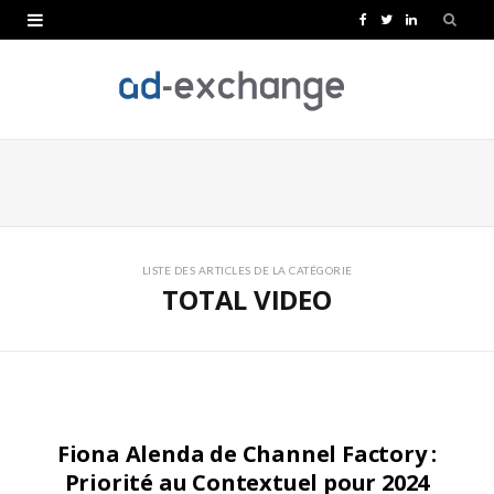
F
T
L
a
w
i
c
i
n
e
t
k
b
t
e
o
e
d
o
r
I
LISTE DES ARTICLES DE LA CATÉGORIE
TOTAL VIDEO
k
n
PERFORMANCE
Fiona Alenda de Channel Factory :
Priorité au Contextuel pour 2024