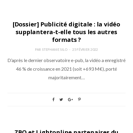
BRAND SAFETY
[Dossier] Publicité digitale : la vidéo
supplantera-t-elle tous les autres
formats ?
PAR
STEPHANIE SILO
25 FÉVRIER 2022
D’après le dernier observatoire e-pub, la vidéo a enregistré
46 % de croissance en 2021 (soit +693 M€), porté
majoritairement…
PROGRAMMATIQUE
ZBO et Lightonline partenaires du