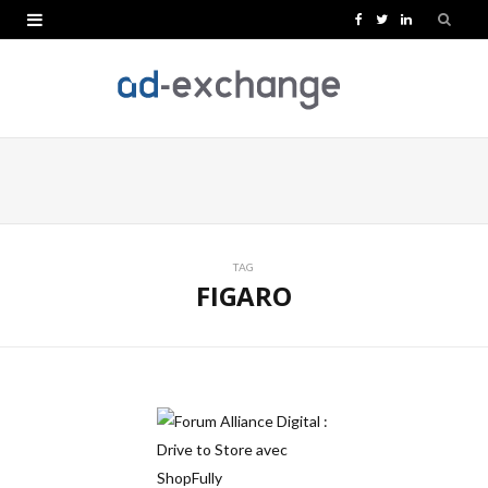
F
T
L
a
w
i
c
i
n
e
t
k
b
t
e
o
e
d
o
r
I
TAG
FIGARO
k
n