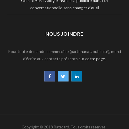
Gemini Ads : Google installe la publicité dans l’IA
conversationnelle sans changer d’outil
NOUS JOINDRE
Pour toute demande commerciale (partenariat, publicité), merci
d’écrire aux contacts présents sur
cette page
.
F
T
L
a
w
i
c
i
n
e
t
k
b
t
e
Copyright © 2018 Ratecard. Tous droits réservés -