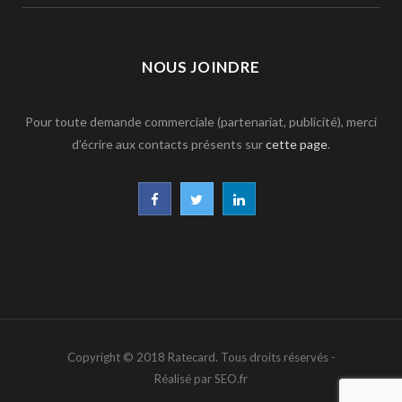
NOUS JOINDRE
Pour toute demande commerciale (partenariat, publicité), merci
d’écrire aux contacts présents sur
cette page
.
F
T
L
a
w
i
c
i
n
e
t
k
b
t
e
Copyright © 2018 Ratecard. Tous droits réservés -
o
e
d
Réalisé par SEO.fr
o
r
I