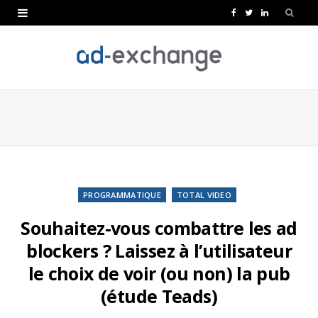
F
T
L
a
w
i
c
i
n
e
t
k
b
t
e
o
e
d
o
r
I
k
n
PROGRAMMATIQUE
TOTAL VIDEO
Souhaitez-vous combattre les ad
blockers ? Laissez à l’utilisateur
le choix de voir (ou non) la pub
(étude Teads)