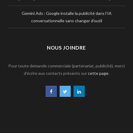
Gemini Ads : Google installe la publicité dans l’IA
conversationnelle sans changer d’outil
NOUS JOINDRE
Pour toute demande commerciale (partenariat, publicité), merci
d’écrire aux contacts présents sur
cette page
.
F
T
L
a
w
i
c
i
n
e
t
k